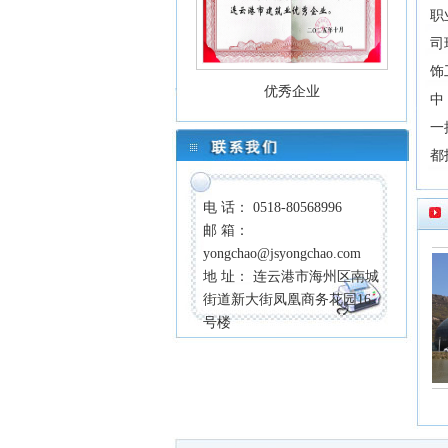
职
司
饰
优秀企业
中
一
都
电 话： 0518-80568996
邮 箱：
yongchao@jsyongchao.com
地 址： 连云港市海州区南城
街道新大街凤凰商务花园16
号楼
书香湖畔
灌云尚都新天地