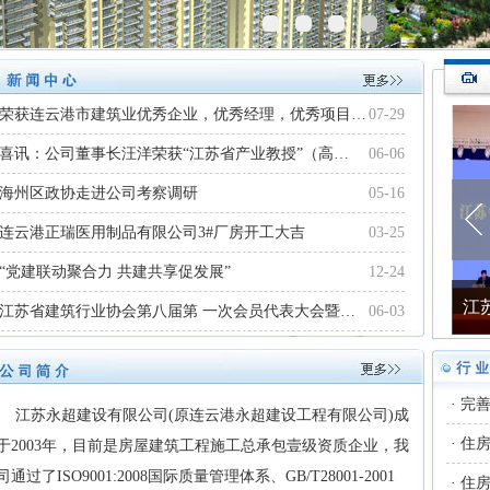
荣获连云港市建筑业优秀企业，优秀经理，优秀项目…
07-29
喜讯：公司董事长汪洋荣获“江苏省产业教授”（高…
06-06
海州区政协走进公司考察调研
05-16
连云港正瑞医用制品有限公司3#厂房开工大吉
03-25
“党建联动聚合力 共建共享促发展”
12-24
江
江苏省建筑行业协会第八届第 一次会员代表大会暨…
06-03
·
完
苏永超建设有限公司(原连云港永超建设工程有限公司)成
·
住
于2003年，目前是房屋建筑工程施工总承包壹级资质企业，我
司通过了ISO9001:2008国际质量管理体系、GB/T28001-2001
·
住