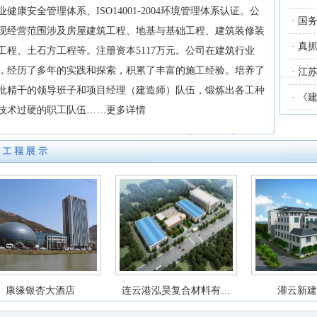
业健康安全管理体系、ISO14001-2004环境管理体系认证。公
·
国
现经营范围涉及房屋建筑工程、地基与基础工程、建筑装修装
·
真
工程、土石方工程等。注册资本5117万元。公司在建筑行业
，经历了多年的实践和探索，积累了丰富的施工经验。培养了
·
江
批精干的领导班子和项目经理（建造师）队伍，锻炼出各工种
·
《
技术过硬的职工队伍……
更多详情
康缘银杏大酒店
连云港泓昊复合材料有…
灌